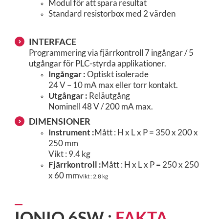
Modul för att spara resultat
Standard resistorbox med 2 värden
INTERFACE
Programmering via fjärrkontroll 7 ingångar / 5
utgångar för PLC-styrda applikationer.
Ingångar :
Optiskt isolerade
24 V – 10 mA max eller torr kontakt.
Utgångar :
Reläutgång
Nominell 48 V / 200 mA max.
DIMENSIONER
Instrument :
Mått : H x L x P = 350 x 200 x
250 mm
Vikt : 9.4 kg
Fjärrkontroll :
Mått : H x L x P = 250 x 250
x 60 mm
Vikt : 2.8 kg
IONIQ 6SW :
FAKTA