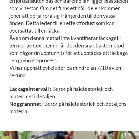
en jordansluten bas och däremellan ligger plastdelen
som vi testar. Om det finns ett hål i delen kommer
joner att börja röra sig från jorden till den vassa
änden. Detta leder till en effektförlust som kan
översättas till en läcka.
Även om denna metod inte kvantifierar läckaget i
termer av t.ex. cc/min, är det den snabbaste metod
som någonsin uppfunnits för att upptäcka ett läckage
i en go/no go-process.
Vi har uppnått cykeltider på mindre än 7/10 av en
sekund.
Läckageintervall :
Beror på hålets storlek och
materialet i detaljen
Noggrannhet
: Beror på hålets storlek och detaljens
material