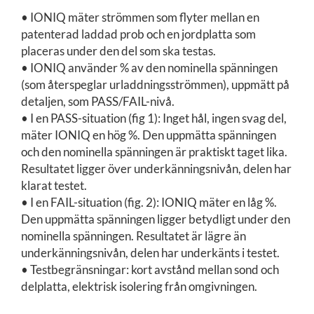
• IONIQ mäter strömmen som flyter mellan en
patenterad laddad
prob och en jordplatta som
placeras under den del som ska testas.
•
IONIQ använder % av den nominella spänningen
(som återspeglar urladdningsströmmen), uppmätt på
detaljen, som PASS/FAIL-nivå.
•
I en PASS-situation (fig 1): Inget hål, ingen svag del,
mäter IONIQ en hög %. Den uppmätta spänningen
och den nominella spänningen är praktiskt taget lika.
Resultatet ligger över underkänningsnivån, delen har
klarat testet.
•
I en FAIL-situation (fig. 2): IONIQ mäter en låg %.
Den uppmätta spänningen ligger betydligt under den
nominella spänningen. Resultatet är lägre än
underkänningsnivån, delen har underkänts i testet.
•
Testbegränsningar: kort avstånd mellan sond och
delplatta, elektrisk isolering från omgivningen.