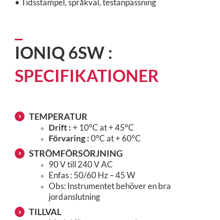
• Tidsstämpel, språkval, testanpassning
IONIQ 6SW :
SPECIFIKATIONER
TEMPERATUR
Drift :
+ 10°C at + 45°C
Förvaring :
0°C at + 60°C
STRÖMFÖRSÖRJNING
90 V till 240 V AC
Enfas : 50/60 Hz – 45 W
Obs: Instrumentet behöver en bra
jordanslutning
TILLVAL